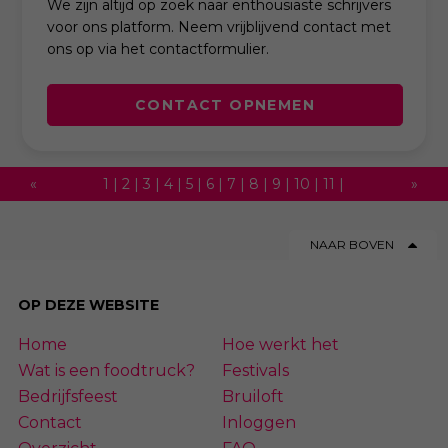
We zijn altijd op zoek naar enthousiaste schrijvers
voor ons platform. Neem vrijblijvend contact met
ons op via het contactformulier.
CONTACT OPNEMEN
«
1
|
2
|
3
|
4
|
5
|
6
|
7
|
8
|
9
|
10
|
11
|
»
12
|
13
|
14
|
15
|
16
|
17
|
18
|
19
|
20
|
NAAR BOVEN
21
|
22
|
23
|
24
|
25
|
26
|
27
|
28
|
29
|
30
|
31
|
32
|
33
|
34
|
35
|
36
|
37
|
OP DEZE WEBSITE
38
|
39
|
40
|
41
|
42
|
43
|
44
|
45
|
Home
Hoe werkt het
46
|
47
|
48
|
49
|
50
|
51
|
52
|
53
|
54
Wat is een foodtruck?
Festivals
|
55
|
56
|
57
|
58
|
59
|
60
|
61
|
62
|
63
Bedrijfsfeest
Bruiloft
Contact
Inloggen
|
64
|
65
|
66
|
67
|
68
|
69