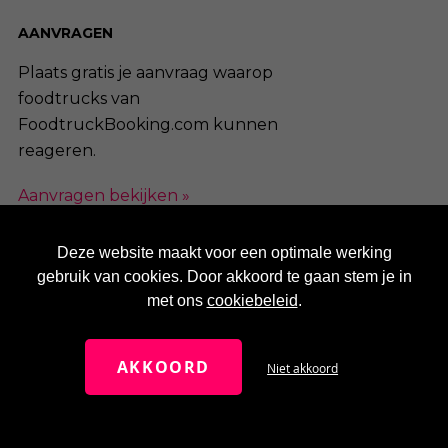
AANVRAGEN
Plaats gratis je aanvraag waarop
foodtrucks van
FoodtruckBooking.com kunnen
reageren.
Aanvragen bekijken »
Een aanvraag plaatsen »
Deze website maakt voor een optimale werking
gebruik van cookies. Door akkoord te gaan stem je in
AANMELDEN
met ons
cookiebeleid
.
Een digitaal visitekaartje op dé
site in jouw vakgebied. Meld je
AKKOORD
Niet akkoord
nu aan en profiteer van de vele
voordelen.