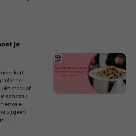
oet je
innenkort
t geplande
juist meer of
is een vaak
en enkele
of zij geen
 ...