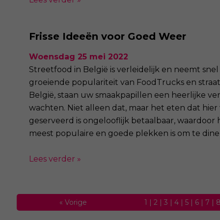
Frisse Ideeën voor Goed Weer
Woensdag 25 mei 2022
Streetfood in België is verleidelijk en neemt snel
groeiende populariteit van FoodTrucks en straa
België, staan uw smaakpapillen een heerlijke ver
wachten. Niet alleen dat, maar het eten dat hier
geserveerd is ongelooflijk betaalbaar, waardoor
meest populaire en goede plekken is om te diner
Lees verder »
«
Vorige
1
|
2
|
3
|
4
|
5
|
6
|
7
|
30
|
31
|
32
|
33
|
34
|