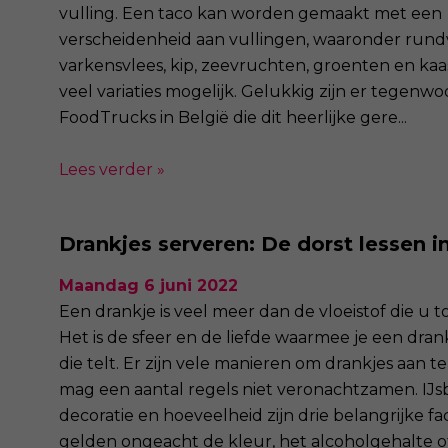
vulling. Een taco kan worden gemaakt met een
verscheidenheid aan vullingen, waaronder rundv
varkensvlees, kip, zeevruchten, groenten en kaas
veel variaties mogelijk. Gelukkig zijn er tegenwo
FoodTrucks in België die dit heerlijke gere...
Lees verder »
Drankjes serveren: De dorst lessen in 
Maandag 6 juni 2022
Een drankje is veel meer dan de vloeistof die u t
Het is de sfeer en de liefde waarmee je een dra
die telt. Er zijn vele manieren om drankjes aan t
mag een aantal regels niet veronachtzamen. IJsb
decoratie en hoeveelheid zijn drie belangrijke fa
gelden ongeacht de kleur, het alcoholgehalte of