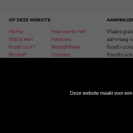
OP DEZE WEBSITE
AANVRAGE
Home
Hoe werkt het
Plaats grati
Wat is een
Festivals
aanvraag 
foodtruck?
Bedrijfsfeest
foodtrucks
Bruiloft
Contact
Foodtruck
Inloggen
Overzicht
kunnen re
FAQ
Wij werken met
Aanvragen 
Nieuws
Een aanvra
Deze website maakt voor een 