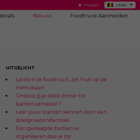
Inloggen
LAND
DE
stivals
Nieuws
Foodtruck Aanmelden
ES
NL
US
UITGELICHT
Lente in je foodtruck: zet fruit op de
menukaart
Ontpop jij je deze zomer tot
barbecuemaster?
Leer jouw klanten kennen door een
doelgroeponderzoek
Een geslaagde barbecue
organiseren doe je zo!