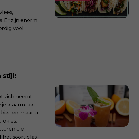
lees,
. Er zijn enorm
ordig veel
stijl!
ot zich neemt.
nkje klaarmaakt
e bieden, maar u
lokjes,
ctoren die
 het soort glas