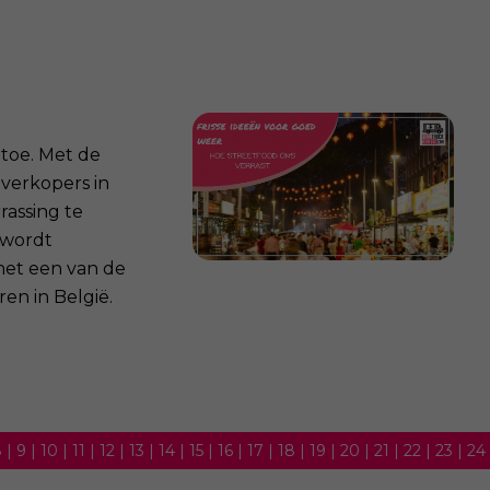
 toe. Met de
tverkopers in
rassing te
 wordt
 het een van de
en in België.
8
|
9
|
10
|
11
|
12
|
13
|
14
|
15
|
16
|
17
|
18
|
19
|
20
|
21
|
22
|
23
|
24
35
|
36
|
37
|
38
|
39
|
40
|
41
|
42
|
43
|
44
|
45
|
46
|
47
|
48
|
49
|