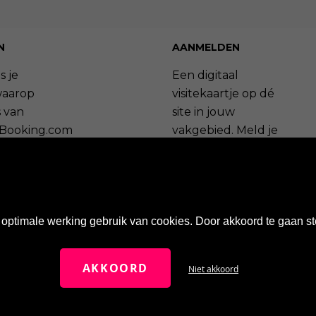
|
56
|
57
|
58
|
59
|
60
|
61
|
62
|
63
|
64
|
65
|
66
|
67
|
68
|
69
N
AANMELDEN
s je
Een digitaal
waarop
visitekaartje op dé
 van
site in jouw
Booking.com
vakgebied. Meld je
ageren.
nu aan en profiteer
van de vele
bekijken »
voordelen.
ag plaatsen »
Maak een account aan »
optimale werking gebruik van cookies. Door akkoord te gaan st
Wat zijn de voordelen? »
AKKOORD
Niet akkoord