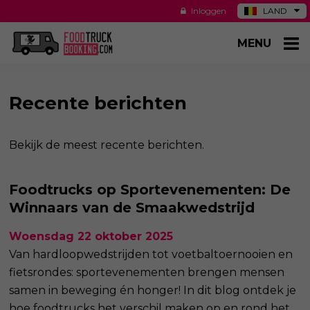
Inloggen
LAND
DE
MENU
ES
NL
US
Recente berichten
Bekijk de meest recente berichten.
Foodtrucks op Sportevenementen: De
Winnaars van de Smaakwedstrijd
Woensdag 22 oktober 2025
Van hardloopwedstrijden tot voetbaltoernooien en
fietsrondes: sportevenementen brengen mensen
samen in beweging én honger! In dit blog ontdek je
hoe foodtrucks het verschil maken op en rond het