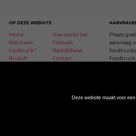
OP DEZE WEBSITE
AANVRAGE
Home
Hoe werkt het
Plaats grati
Wat is een
Festivals
aanvraag 
foodtruck?
Bedrijfsfeest
foodtrucks
Bruiloft
Contact
Foodtruck
Inloggen
Overzicht
kunnen re
FAQ
Wij werken met
Aanvragen 
Nieuws
Een aanvra
Deze website maakt voor een 