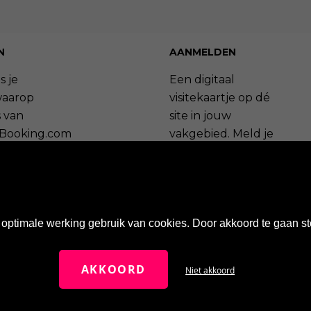
N
AANMELDEN
s je
Een digitaal
waarop
visitekaartje op dé
 van
site in jouw
Booking.com
vakgebied. Meld je
ageren.
nu aan en profiteer
van de vele
bekijken »
voordelen.
ag plaatsen »
Maak een account aan »
optimale werking gebruik van cookies. Door akkoord te gaan st
Wat zijn de voordelen? »
AKKOORD
Niet akkoord