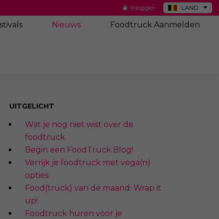
Inloggen
LAND
DE
stivals
Nieuws
Foodtruck Aanmelden
ES
NL
US
UITGELICHT
Wat je nog niet wist over de
foodtruck
Begin een FoodTruck Blog!
Verrijk je foodtruck met vega(n)
opties
Food(truck) van de maand: Wrap it
up!
Foodtruck huren voor je