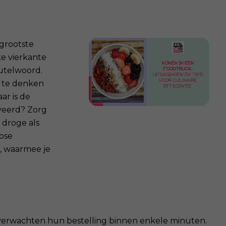
 grootste
ke vierkante
eutelwoord.
a te denken
ar is de
veerd? Zorg
 droge als
ose
, waarmee je
n verwachten hun bestelling binnen enkele minuten.