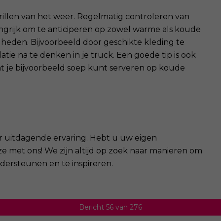
rillen van het weer. Regelmatig controleren van
langrijk om te anticiperen op zowel warme als koude
heden. Bijvoorbeeld door geschikte kleding te
tie na te denken in je truck. Een goede tip is ook
at je bijvoorbeeld soep kunt serveren op koude
r uitdagende ervaring. Hebt u uw eigen
e met ons! We zijn altijd op zoek naar manieren om
ersteunen en te inspireren.
Bericht 56 van 276