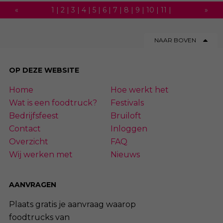
«
1
|
2
|
3
|
4
|
5
|
6
|
7
|
8
|
9
|
10
|
11
|
»
12
|
13
|
14
|
15
|
16
|
17
|
18
|
19
|
20
|
NAAR BOVEN
21
|
22
|
23
|
24
|
25
|
26
|
27
|
28
|
29
|
30
|
31
|
32
|
33
|
34
|
35
|
36
|
37
|
OP DEZE WEBSITE
38
|
39
|
40
|
41
|
42
|
43
|
44
|
45
|
Home
Hoe werkt het
46
|
47
|
48
|
49
|
50
|
51
|
52
|
53
|
54
Wat is een foodtruck?
Festivals
Bedrijfsfeest
Bruiloft
Contact
Inloggen
Overzicht
FAQ
Wij werken met
Nieuws
AANVRAGEN
Plaats gratis je aanvraag waarop
foodtrucks van