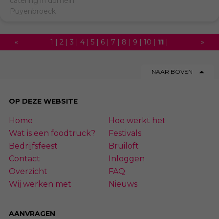
catering in domein
Puyenbroeck
«
1
|
2
|
3
|
4
|
5
|
6
|
7
|
8
|
9
|
10
|
11
|
»
12
|
13
|
14
|
15
|
16
|
17
|
18
|
19
|
20
|
NAAR BOVEN
21
|
22
|
23
|
24
|
25
|
26
|
27
|
28
|
29
|
30
|
31
|
32
|
33
|
34
|
35
|
36
|
37
|
OP DEZE WEBSITE
38
|
39
|
40
|
41
|
42
|
43
|
44
|
45
|
Home
Hoe werkt het
46
|
47
|
48
|
49
|
50
|
51
|
52
|
53
|
54
Wat is een foodtruck?
Festivals
Bedrijfsfeest
Bruiloft
Contact
Inloggen
Overzicht
FAQ
Wij werken met
Nieuws
AANVRAGEN