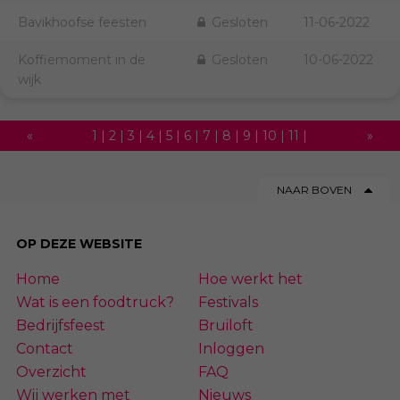
Bavikhoofse feesten
Gesloten
11-06-2022
Koffiemoment in de
Gesloten
10-06-2022
wijk
«
1
|
2
|
3
|
4
|
5
|
6
|
7
|
8
|
9
|
10
|
11
|
»
12
|
13
|
14
|
15
|
16
|
17
|
18
|
19
|
20
|
NAAR BOVEN
21
|
22
|
23
|
24
|
25
|
26
|
27
|
28
|
29
|
30
|
31
|
32
|
33
|
34
|
35
|
36
|
37
|
OP DEZE WEBSITE
38
|
39
|
40
|
41
|
42
|
43
|
44
|
45
|
Home
Hoe werkt het
46
|
47
|
48
|
49
|
50
|
51
|
52
|
53
|
54
Wat is een foodtruck?
Festivals
Bedrijfsfeest
Bruiloft
Contact
Inloggen
Overzicht
FAQ
Wij werken met
Nieuws