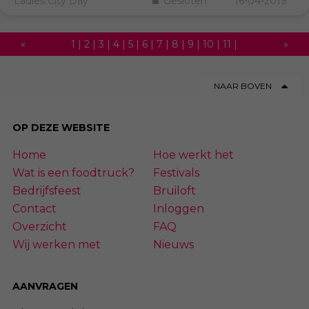
Ladies City Day
Gesloten
16-04-2019
«
1
|
2
|
3
|
4
|
5
|
6
|
7
|
8
|
9
|
10
|
11
|
»
12
|
13
|
14
|
15
|
16
|
17
|
18
|
19
|
20
|
NAAR BOVEN
21
|
22
|
23
|
24
|
25
|
26
|
27
|
28
|
29
|
30
|
31
|
32
|
33
|
34
|
35
|
36
|
37
|
OP DEZE WEBSITE
38
|
39
|
40
|
41
|
42
|
43
|
44
|
45
|
Home
Hoe werkt het
46
|
47
|
48
|
49
|
50
|
51
|
52
|
53
|
54
Wat is een foodtruck?
Festivals
Bedrijfsfeest
Bruiloft
Contact
Inloggen
Overzicht
FAQ
Wij werken met
Nieuws
AANVRAGEN