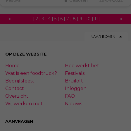
Festival
Gesloten
29-04-2022
«
1
|
2
|
3
|
4
|
5
|
6
|
7
|
8
|
9
|
10
|
11
|
»
12
|
13
|
14
|
15
|
16
|
17
|
18
|
19
|
20
|
NAAR BOVEN
21
|
22
|
23
|
24
|
25
|
26
|
27
|
28
|
29
|
30
|
31
|
32
|
33
|
34
|
35
|
36
|
37
|
OP DEZE WEBSITE
38
|
39
|
40
|
41
|
42
|
43
|
44
|
45
|
Home
Hoe werkt het
46
|
47
|
48
|
49
|
50
|
51
|
52
|
53
|
54
Wat is een foodtruck?
Festivals
Bedrijfsfeest
Bruiloft
Contact
Inloggen
Overzicht
FAQ
Wij werken met
Nieuws
AANVRAGEN