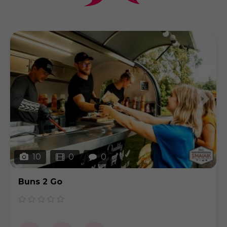
10
0
0
Buns 2 Go