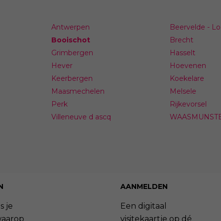
Antwerpen
Beervelde - Loc
Booischot
Brecht
Grimbergen
Hasselt
Hever
Hoevenen
Keerbergen
Koekelare
Maasmechelen
Melsele
Perk
Rijkevorsel
Villeneuve d ascq
WAASMUNST
N
AANMELDEN
s je
Een digitaal
waarop
visitekaartje op dé