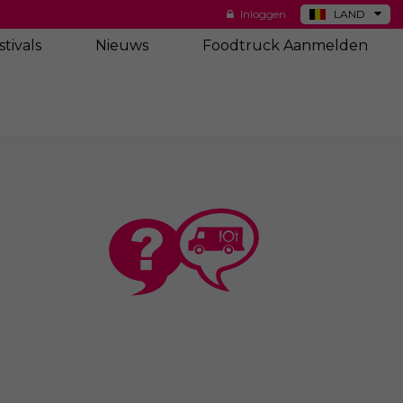
Inloggen
LAND
DE
stivals
Nieuws
Foodtruck Aanmelden
ES
NL
US