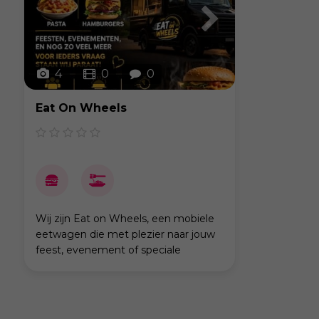
4
0
0
Eat On Wheels
Wij zijn Eat on Wheels, een mobiele
eetwagen die met plezier naar jouw
feest, evenement of speciale
gelegenheid komt. Wij bieden
heerlijke, vers bereide gerechten aan
die bij iedereen in de smaak vall