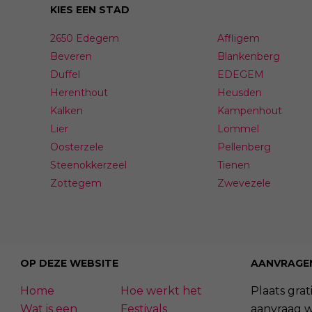
KIES EEN STAD
2650 Edegem
Affligem
Beveren
Blankenberg
Duffel
EDEGEM
Herenthout
Heusden
Kalken
Kampenhout
Lier
Lommel
Oosterzele
Pellenberg
Steenokkerzeel
Tienen
Zottegem
Zwevezele
OP DEZE WEBSITE
AANVRAGE
Home
Hoe werkt het
Plaats grati
Wat is een
Festivals
aanvraag 