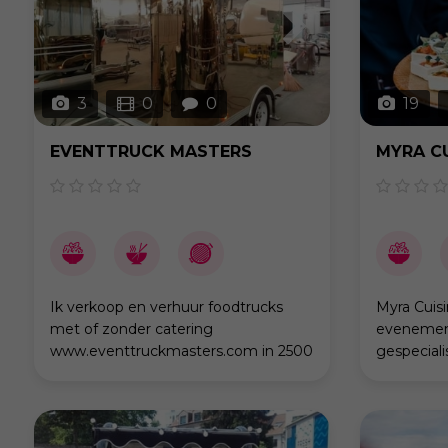
3
0
0
19
EVENTTRUCK MASTERS
MYRA CU
Ik verkoop en verhuur foodtrucks
Myra Cuisi
met of zonder catering
evenement
www.eventtruckmasters.com in 2500
gespeciali
Lier ben ik gelegen. Kom eens zien
verfijnde 
heb er een 15-tal staan. Groetjes.
gastronomi
Miguel info@eventtruckmasters.com
d’Ascq bi
royale ke