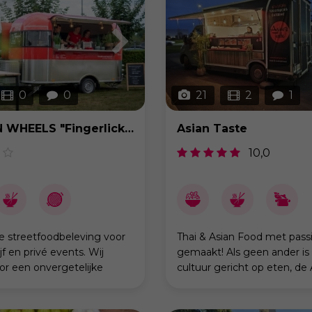
0
0
21
2
1
ELGA ON WHEELS "Fingerlicking streetfood"
Asian Taste
10,0
e streetfoodbeleving voor
Thai & Asian Food met pass
jf en privé events. Wij
gemaakt! Als geen ander is
or een onvergetelijke
cultuur gericht op eten, de 
treetfoodervaring, altijd
keuken tovert met smaken
mlach en de beste service.
kleuren alsof het dagelijkse 