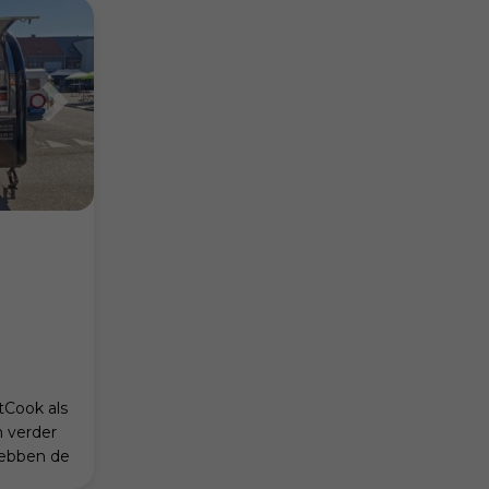
a
met heerlijke dre
tCook als
 verder
hebben de
tieve