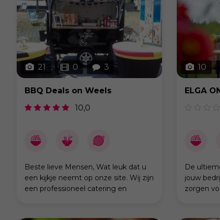
21
0
3
10
BBQ Deals on Weels
10,0
Beste lieve Mensen, Wat leuk dat u
De ultiem
een kijkje neemt op onze site. Wij zijn
jouw bedri
een professioneel catering en
zorgen vo
familiebedrijf uit Rijkevorsel
culinaire s
Antwerpen en bereiden al meer dan
met de gli