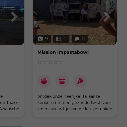
9
0
0
Mission impastabowl
ie
ontdek onze heerlijke Italiaanse
 de Thaise
keuken met een gezonde twist, voor
Aziatische
ieders wat wil. je kan de keuze maken
 en
uit koude pasta salades die je zelf kan
kost is,
samen stellen in een aantal stappen