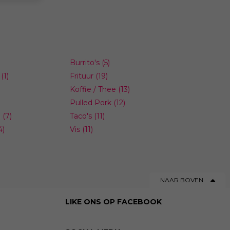
wel kleine
Burrito's
(5)
(1)
Frituur
(19)
Koffie / Thee
(13)
Pulled Pork
(12)
n
(7)
Taco's
(11)
4)
Vis
(11)
NAAR BOVEN
LIKE ONS OP FACEBOOK