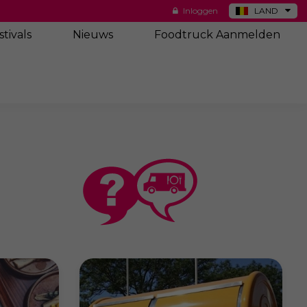
Inloggen
LAND
DE
stivals
Nieuws
Foodtruck Aanmelden
ES
NL
US