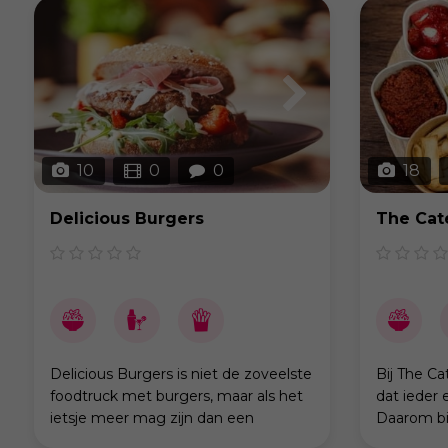
18 jaar alle onze gerechten
Wij serve
10
0
0
18
Delicious Burgers
The Cat
Delicious Burgers is niet de zoveelste
Bij The C
foodtruck met burgers, maar als het
dat ieder 
ietsje meer mag zijn dan een
Daarom bi
gewone burger. Hiermee brengen wij
foodtruck