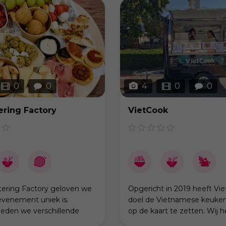
ren PREMIUM str
alsof het aangeboren is… m
0
0
4
0
0
ering Factory
VietCook
atering Factory geloven we
Opgericht in 2019 heeft Vie
evenement uniek is.
doel de Vietnamese keuken
eden we verschillende
op de kaart te zetten. Wij 
concepten aan die perfect
voorbije jaren heel veel posi