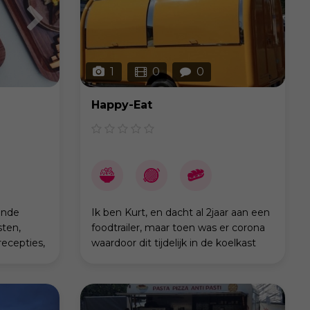
1
0
0
Happy-Eat
jnde
Ik ben Kurt, en dacht al 2jaar aan een
sten,
foodtrailer, maar toen was er corona
recepties,
waardoor dit tijdelijk in de koelkast
ging. Het idee voor croque zijn
 graag
ontstaan omdat dit concept nog
ream die
minder bekend is, en to