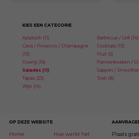
burgers die van A tot Z in de smaak
aansluiten
vallen, met kwaliteitsvl
de wensen
KIES EEN CATEGORIE
Aziatisch
(11)
Barbecue / Grill
(14)
Cava / Prosecco / Champagne
Cocktails
(13)
(13)
Fruit
(5)
Overig
(16)
Pannenkoeken / C
Salades
(11)
Sappen / Smoothie
Tapas
(23)
Tosti
(8)
Wijn
(14)
OP DEZE WEBSITE
AANVRAGE
Home
Hoe werkt het
Plaats grati