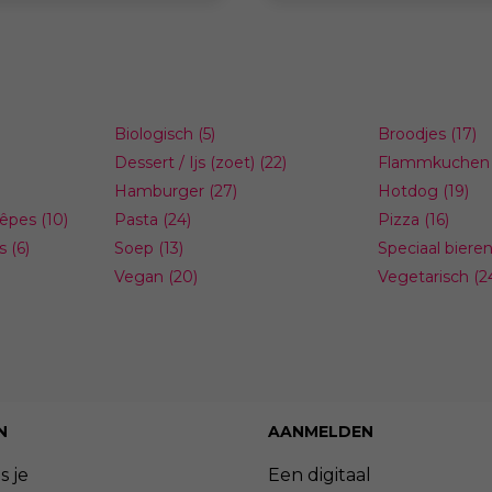
 bij de sfeer, het thema en
ervaringen opgedaan op zo
 van jouw gelegenheid
als grote evenementen
Biologisch
(5)
Broodjes
(17)
Dessert / Ijs (zoet)
(22)
Flammkuchen
Hamburger
(27)
Hotdog
(19)
rêpes
(10)
Pasta
(24)
Pizza
(16)
s
(6)
Soep
(13)
Speciaal biere
Vegan
(20)
Vegetarisch
(2
N
AANMELDEN
s je
Een digitaal