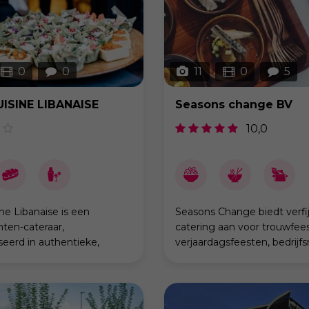
0
0
11
0
5
ISINE LIBANAISE
Seasons change BV
10,0
ne Libanaise is een
Seasons Change biedt verfi
en-cateraar,
catering aan voor trouwfee
seerd in authentieke,
verjaardagsfeesten, bedrijfs
en gezellige Libanese
communies, lentefeesten,
e. Vanuit Villeneuve-
babyborrels, ... Dit doen we
edt het team van Myra een
met onze authentieke airst
uken ge
vol