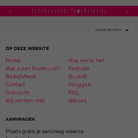
«
1
|
2
|
3
|
4
|
5
|
6
|
7
|
8
|
9
|
10
|
11
|
»
12
|
13
|
14
|
15
|
16
|
17
|
18
NAAR BOVEN
OP DEZE WEBSITE
Home
Hoe werkt het
Wat is een foodtruck?
Festivals
Bedrijfsfeest
Bruiloft
Contact
Inloggen
Overzicht
FAQ
Wij werken met
Nieuws
AANVRAGEN
Plaats gratis je aanvraag waarop