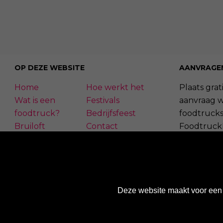
OP DEZE WEBSITE
AANVRAGE
Home
Hoe werkt het
Plaats grati
Wat is een
Festivals
aanvraag 
foodtruck?
Bedrijfsfeest
foodtrucks
Bruiloft
Contact
Foodtruck
Inloggen
Overzicht
kunnen re
FAQ
Wij werken met
Aanvragen 
Nieuws
Een aanvra
Deze website maakt voor een 