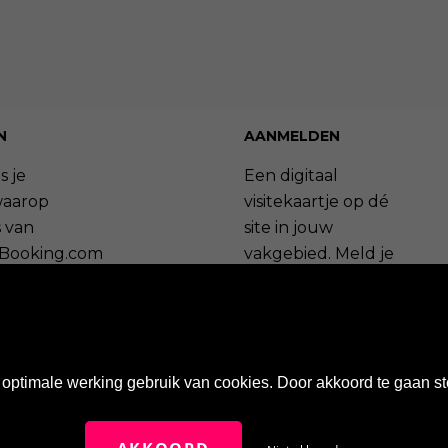
N
AANMELDEN
s je
Een digitaal
waarop
visitekaartje op dé
 van
site in jouw
Booking.com
vakgebied. Meld je
ageren.
nu aan en profiteer
van de vele
bekijken »
voordelen.
ag plaatsen »
Maak een account aan »
optimale werking gebruik van cookies. Door akkoord te gaan st
Wat zijn de voordelen? »