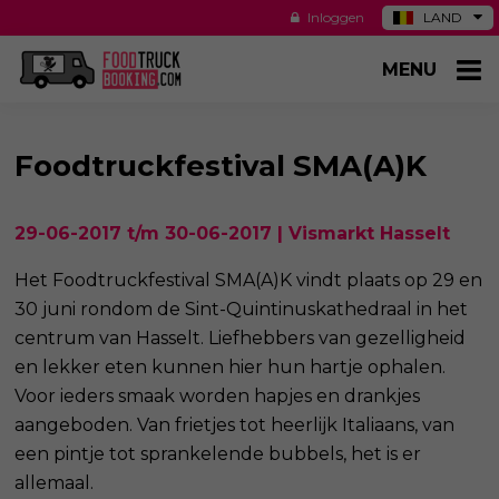
Inloggen
LAND
DE
MENU
ES
NL
US
Foodtruckfestival SMA(A)K
29-06-2017 t/m 30-06-2017 | Vismarkt Hasselt
Het Foodtruckfestival SMA(A)K vindt plaats op 29 en
30 juni rondom de Sint-Quintinuskathedraal in het
centrum van Hasselt. Liefhebbers van gezelligheid
en lekker eten kunnen hier hun hartje ophalen.
Voor ieders smaak worden hapjes en drankjes
aangeboden. Van frietjes tot heerlijk Italiaans, van
een pintje tot sprankelende bubbels, het is er
allemaal.